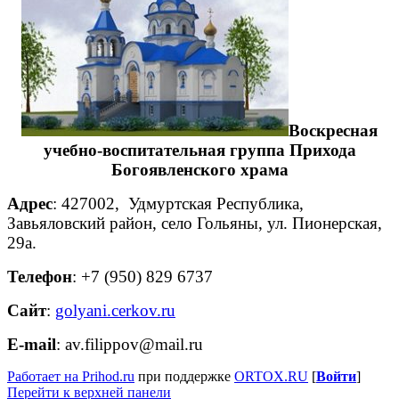
Воскресная
учебно-воспитательная группа Прихода
Богоявленского храма
Адрес
:
427002, Удмуртская Республика,
Завьяловский район, село Гольяны, ул. Пионерская,
29а.
Телефон
:
+7 (950) 829 6737
Сайт
:
golyani.cerkov.ru
E-mail
:
av.filippov@mail.ru
Работает на Prihod.ru
при поддержке
ORTOX.RU
[
Войти
]
Перейти к верхней панели