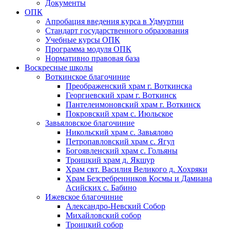
Документы
ОПК
Апробация введения курса в Удмуртии
Стандарт государственного образования
Учебные курсы ОПК
Программа модуля ОПК
Нормативно правовая база
Воскресные школы
Воткинское благочиние
Преображенский храм г. Воткинска
Георгиевский храм г. Воткинск
Пантелеимоновский храм г. Воткинск
Покровский храм с. Июльское
Завьяловское благочиние
Никольский храм с. Завьялово
Петропавловский храм с. Ягул
Богоявленский храм с. Гольяны
Троицкий храм д. Якшур
Храм свт. Василия Великого д. Хохряки
Храм Безсребренников Космы и Дамиана
Асийских с. Бабино
Ижевское благочиние
Александро-Невский Собор
Михайловский собор
Троицкий собор