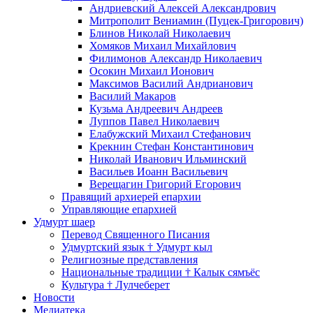
Андриевский Алексей Александрович
Митрополит Вениамин (Пуцек-Григорович)
Блинов Николай Николаевич
Хомяков Михаил Михайлович
Филимонов Александр Николаевич
Осокин Михаил Ионович
Максимов Василий Андрианович
Василий Макаров
Кузьма Андреевич Андреев
Луппов Павел Николаевич
Елабужский Михаил Стефанович
Крекнин Стефан Константинович
Николай Иванович Ильминский
Васильев Иоанн Васильевич
Верещагин Григорий Егорович
Правящий архиерей епархии
Управляющие епархией
Удмурт шаер
Перевод Священного Писания
Удмуртский язык † Удмурт кыл
Религиозные представления
Национальные традиции † Калык сямъёс
Культура † Лулчеберет
Новости
Медиатека