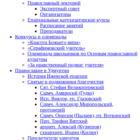
Православный лекторий
Экспертный совет
Организаторы
Епархиальные катехизаторские курсы
Расписание занятий
Преподаватели
Конкурсы и олимпиады
«Красота Божьего мира»
«Серафимовский учитель»
Олимпиада школьников по Основам православной
культуры
«За нравственный подвиг учителя»
Православие в Удмуртии
История Ижевской епархии
Святые и подвижники благочестия
Свт. Стефан Великопермский
Сщмч. Амвросий (Гудко)
Исп. Виктор, еп. Глазовский
Сщмч. Александр Миропольский,
протоиерей
Сщмч. Онисим (Пылаев), еп. Воткинский
Прп. Трифон Вятский
архиеп. Алексий (Кузнецов)
схиархиеп. Иоанн (Килин)
Просветители удмуртов