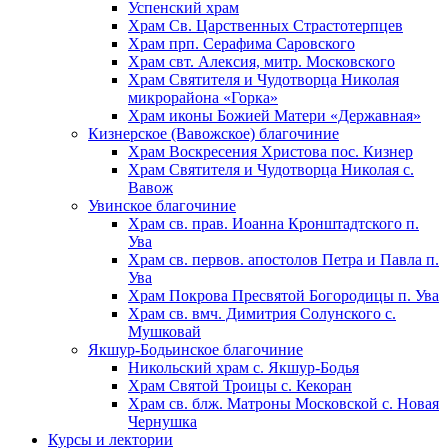
Успенский храм
Храм Св. Царственных Страстотерпцев
Храм прп. Серафима Саровского
Храм свт. Алексия, митр. Московского
Храм Святителя и Чудотворца Николая
микрорайона «Горка»
Храм иконы Божией Матери «Державная»
Кизнерское (Вавожское) благочиние
Храм Воскресения Христова пос. Кизнер
Храм Святителя и Чудотворца Николая с.
Вавож
Увинское благочиние
Храм св. прав. Иоанна Кронштадтского п.
Ува
Храм св. первов. апостолов Петра и Павла п.
Ува
Храм Покрова Пресвятой Богородицы п. Ува
Храм св. вмч. Димитрия Солунского с.
Мушковай
Якшур-Бодьинское благочиние
Никольский храм с. Якшур-Бодья
Храм Святой Троицы с. Кекоран
Храм св. блж. Матроны Московской с. Новая
Чернушка
Курсы и лектории