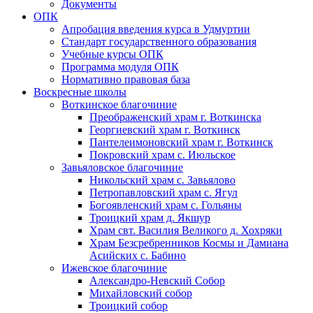
Документы
ОПК
Апробация введения курса в Удмуртии
Стандарт государственного образования
Учебные курсы ОПК
Программа модуля ОПК
Нормативно правовая база
Воскресные школы
Воткинское благочиние
Преображенский храм г. Воткинска
Георгиевский храм г. Воткинск
Пантелеимоновский храм г. Воткинск
Покровский храм с. Июльское
Завьяловское благочиние
Никольский храм с. Завьялово
Петропавловский храм с. Ягул
Богоявленский храм с. Гольяны
Троицкий храм д. Якшур
Храм свт. Василия Великого д. Хохряки
Храм Безсребренников Космы и Дамиана
Асийских с. Бабино
Ижевское благочиние
Александро-Невский Собор
Михайловский собор
Троицкий собор