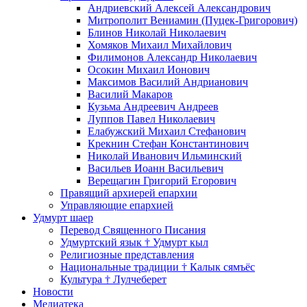
Андриевский Алексей Александрович
Митрополит Вениамин (Пуцек-Григорович)
Блинов Николай Николаевич
Хомяков Михаил Михайлович
Филимонов Александр Николаевич
Осокин Михаил Ионович
Максимов Василий Андрианович
Василий Макаров
Кузьма Андреевич Андреев
Луппов Павел Николаевич
Елабужский Михаил Стефанович
Крекнин Стефан Константинович
Николай Иванович Ильминский
Васильев Иоанн Васильевич
Верещагин Григорий Егорович
Правящий архиерей епархии
Управляющие епархией
Удмурт шаер
Перевод Священного Писания
Удмуртский язык † Удмурт кыл
Религиозные представления
Национальные традиции † Калык сямъёс
Культура † Лулчеберет
Новости
Медиатека