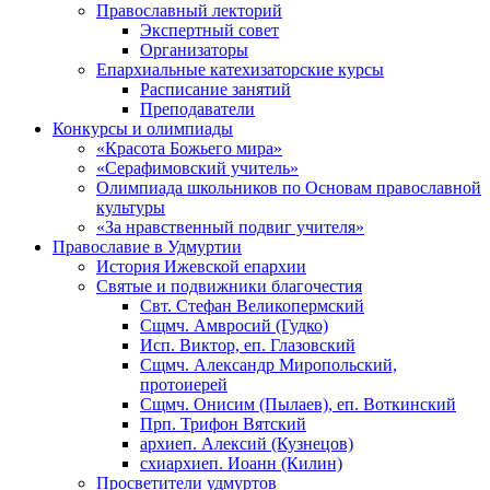
Православный лекторий
Экспертный совет
Организаторы
Епархиальные катехизаторские курсы
Расписание занятий
Преподаватели
Конкурсы и олимпиады
«Красота Божьего мира»
«Серафимовский учитель»
Олимпиада школьников по Основам православной
культуры
«За нравственный подвиг учителя»
Православие в Удмуртии
История Ижевской епархии
Святые и подвижники благочестия
Свт. Стефан Великопермский
Сщмч. Амвросий (Гудко)
Исп. Виктор, еп. Глазовский
Сщмч. Александр Миропольский,
протоиерей
Сщмч. Онисим (Пылаев), еп. Воткинский
Прп. Трифон Вятский
архиеп. Алексий (Кузнецов)
схиархиеп. Иоанн (Килин)
Просветители удмуртов