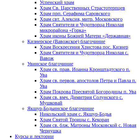
Успенский храм
Храм Св. Царственных Страстотерпцев
Храм прп. Серафима Саровского
Храм свт. Алексия, митр. Московского
Храм Святителя и Чудотворца Николая
микрорайона «Горка»
Храм иконы Божией Матери «Державная»
Кизнерское (Вавожское) благочиние
Храм Воскресения Христова пос. Кизнер
Храм Святителя и Чудотворца Николая с.
Вавож
Увинское благочиние
Храм св. прав. Иоанна Кронштадтского п.
Ува
Храм св. первов. апостолов Петра и Павла п.
Ува
Храм Покрова Пресвятой Богородицы п. Ува
Храм св. вмч. Димитрия Солунского с.
Мушковай
Якшур-Бодьинское благочиние
Никольский храм с. Якшур-Бодья
Храм Святой Троицы с. Кекоран
Храм св. блж. Матроны Московской с. Новая
Чернушка
Курсы и лектории