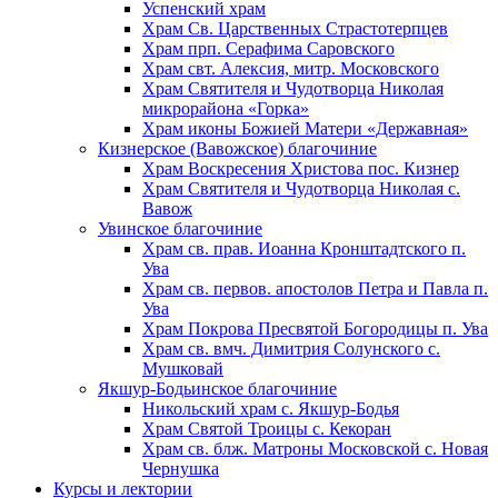
Успенский храм
Храм Св. Царственных Страстотерпцев
Храм прп. Серафима Саровского
Храм свт. Алексия, митр. Московского
Храм Святителя и Чудотворца Николая
микрорайона «Горка»
Храм иконы Божией Матери «Державная»
Кизнерское (Вавожское) благочиние
Храм Воскресения Христова пос. Кизнер
Храм Святителя и Чудотворца Николая с.
Вавож
Увинское благочиние
Храм св. прав. Иоанна Кронштадтского п.
Ува
Храм св. первов. апостолов Петра и Павла п.
Ува
Храм Покрова Пресвятой Богородицы п. Ува
Храм св. вмч. Димитрия Солунского с.
Мушковай
Якшур-Бодьинское благочиние
Никольский храм с. Якшур-Бодья
Храм Святой Троицы с. Кекоран
Храм св. блж. Матроны Московской с. Новая
Чернушка
Курсы и лектории