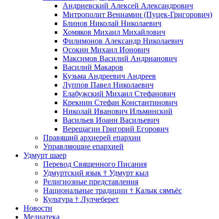
Андриевский Алексей Александрович
Митрополит Вениамин (Пуцек-Григорович)
Блинов Николай Николаевич
Хомяков Михаил Михайлович
Филимонов Александр Николаевич
Осокин Михаил Ионович
Максимов Василий Андрианович
Василий Макаров
Кузьма Андреевич Андреев
Луппов Павел Николаевич
Елабужский Михаил Стефанович
Крекнин Стефан Константинович
Николай Иванович Ильминский
Васильев Иоанн Васильевич
Верещагин Григорий Егорович
Правящий архиерей епархии
Управляющие епархией
Удмурт шаер
Перевод Священного Писания
Удмуртский язык † Удмурт кыл
Религиозные представления
Национальные традиции † Калык сямъёс
Культура † Лулчеберет
Новости
Медиатека