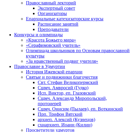
Православный лекторий
Экспертный совет
Организаторы
Епархиальные катехизаторские курсы
Расписание занятий
Преподаватели
Конкурсы и олимпиады
«Красота Божьего мира»
«Серафимовский учитель»
Олимпиада школьников по Основам православной
культуры
«За нравственный подвиг учителя»
Православие в Удмуртии
История Ижевской епархии
Святые и подвижники благочестия
Свт. Стефан Великопермский
Сщмч. Амвросий (Гудко)
Исп. Виктор, еп. Глазовский
Сщмч. Александр Миропольский,
протоиерей
Сщмч. Онисим (Пылаев), еп. Воткинский
Прп. Трифон Вятский
архиеп. Алексий (Кузнецов)
схиархиеп. Иоанн (Килин)
Просветители удмуртов