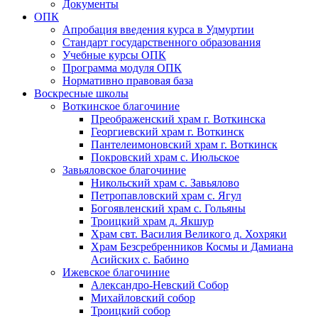
Документы
ОПК
Апробация введения курса в Удмуртии
Стандарт государственного образования
Учебные курсы ОПК
Программа модуля ОПК
Нормативно правовая база
Воскресные школы
Воткинское благочиние
Преображенский храм г. Воткинска
Георгиевский храм г. Воткинск
Пантелеимоновский храм г. Воткинск
Покровский храм с. Июльское
Завьяловское благочиние
Никольский храм с. Завьялово
Петропавловский храм с. Ягул
Богоявленский храм с. Гольяны
Троицкий храм д. Якшур
Храм свт. Василия Великого д. Хохряки
Храм Безсребренников Космы и Дамиана
Асийских с. Бабино
Ижевское благочиние
Александро-Невский Собор
Михайловский собор
Троицкий собор