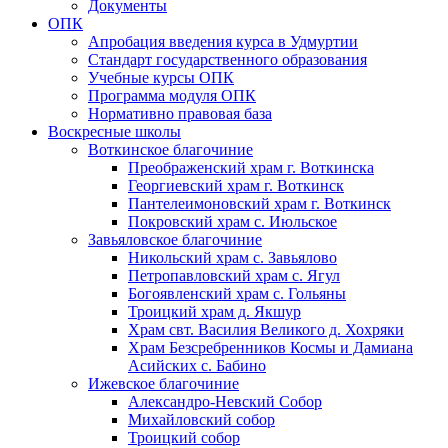
Документы
ОПК
Апробация введения курса в Удмуртии
Стандарт государственного образования
Учебные курсы ОПК
Программа модуля ОПК
Нормативно правовая база
Воскресные школы
Воткинское благочиние
Преображенский храм г. Воткинска
Георгиевский храм г. Воткинск
Пантелеимоновский храм г. Воткинск
Покровский храм с. Июльское
Завьяловское благочиние
Никольский храм с. Завьялово
Петропавловский храм с. Ягул
Богоявленский храм с. Гольяны
Троицкий храм д. Якшур
Храм свт. Василия Великого д. Хохряки
Храм Безсребренников Космы и Дамиана
Асийских с. Бабино
Ижевское благочиние
Александро-Невский Собор
Михайловский собор
Троицкий собор