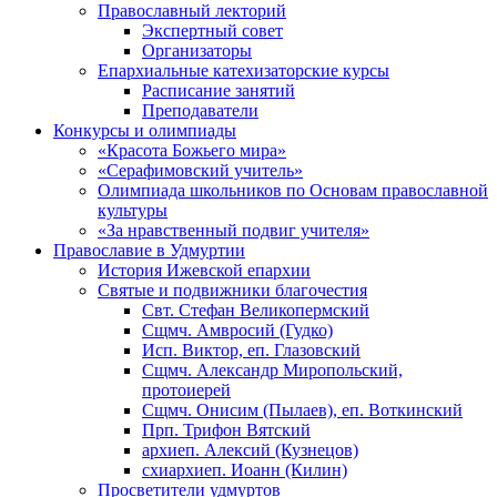
Православный лекторий
Экспертный совет
Организаторы
Епархиальные катехизаторские курсы
Расписание занятий
Преподаватели
Конкурсы и олимпиады
«Красота Божьего мира»
«Серафимовский учитель»
Олимпиада школьников по Основам православной
культуры
«За нравственный подвиг учителя»
Православие в Удмуртии
История Ижевской епархии
Святые и подвижники благочестия
Свт. Стефан Великопермский
Сщмч. Амвросий (Гудко)
Исп. Виктор, еп. Глазовский
Сщмч. Александр Миропольский,
протоиерей
Сщмч. Онисим (Пылаев), еп. Воткинский
Прп. Трифон Вятский
архиеп. Алексий (Кузнецов)
схиархиеп. Иоанн (Килин)
Просветители удмуртов