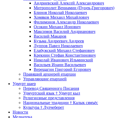
Андриевский Алексей Александрович
Митрополит Вениамин (Пуцек-Григорович)
Блинов Николай Николаевич
Хомяков Михаил Михайлович
Филимонов Александр Николаевич
Осокин Михаил Ионович
Максимов Василий Андрианович
Василий Макаров
Кузьма Андреевич Андреев
Луппов Павел Николаевич
Елабужский Михаил Стефанович
Крекнин Стефан Константинович
Николай Иванович Ильминский
Васильев Иоанн Васильевич
Верещагин Григорий Егорович
Правящий архиерей епархии
Управляющие епархией
Удмурт шаер
Перевод Священного Писания
Удмуртский язык † Удмурт кыл
Религиозные представления
Национальные традиции † Калык сямъёс
Культура † Лулчеберет
Новости
Медиатека