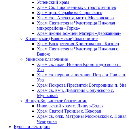
Успенский храм
Храм Св. Царственных Страстотерпцев
Храм прп. Серафима Саровского
Храм свт. Алексия, митр. Московского
Храм Святителя и Чудотворца Николая
микрорайона «Горка»
Храм иконы Божией Матери «Державная»
Кизнерское (Вавожское) благочиние
Храм Воскресения Христова пос. Кизнер
Храм Святителя и Чудотворца Николая с.
Вавож
Увинское благочиние
Храм св. прав. Иоанна Кронштадтского п.
Ува
Храм св. первов. апостолов Петра и Павла п.
Ува
Храм Покрова Пресвятой Богородицы п. Ува
Храм св. вмч. Димитрия Солунского с.
Мушковай
Якшур-Бодьинское благочиние
Никольский храм с. Якшур-Бодья
Храм Святой Троицы с. Кекоран
Храм св. блж. Матроны Московской с. Новая
Чернушка
Курсы и лектории