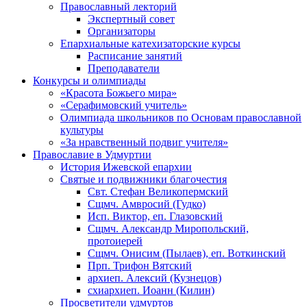
Православный лекторий
Экспертный совет
Организаторы
Епархиальные катехизаторские курсы
Расписание занятий
Преподаватели
Конкурсы и олимпиады
«Красота Божьего мира»
«Серафимовский учитель»
Олимпиада школьников по Основам православной
культуры
«За нравственный подвиг учителя»
Православие в Удмуртии
История Ижевской епархии
Святые и подвижники благочестия
Свт. Стефан Великопермский
Сщмч. Амвросий (Гудко)
Исп. Виктор, еп. Глазовский
Сщмч. Александр Миропольский,
протоиерей
Сщмч. Онисим (Пылаев), еп. Воткинский
Прп. Трифон Вятский
архиеп. Алексий (Кузнецов)
схиархиеп. Иоанн (Килин)
Просветители удмуртов