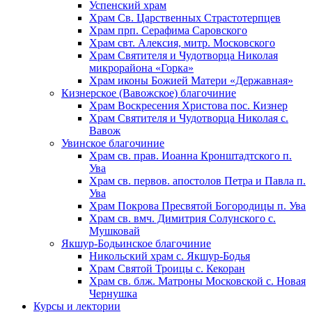
Успенский храм
Храм Св. Царственных Страстотерпцев
Храм прп. Серафима Саровского
Храм свт. Алексия, митр. Московского
Храм Святителя и Чудотворца Николая
микрорайона «Горка»
Храм иконы Божией Матери «Державная»
Кизнерское (Вавожское) благочиние
Храм Воскресения Христова пос. Кизнер
Храм Святителя и Чудотворца Николая с.
Вавож
Увинское благочиние
Храм св. прав. Иоанна Кронштадтского п.
Ува
Храм св. первов. апостолов Петра и Павла п.
Ува
Храм Покрова Пресвятой Богородицы п. Ува
Храм св. вмч. Димитрия Солунского с.
Мушковай
Якшур-Бодьинское благочиние
Никольский храм с. Якшур-Бодья
Храм Святой Троицы с. Кекоран
Храм св. блж. Матроны Московской с. Новая
Чернушка
Курсы и лектории