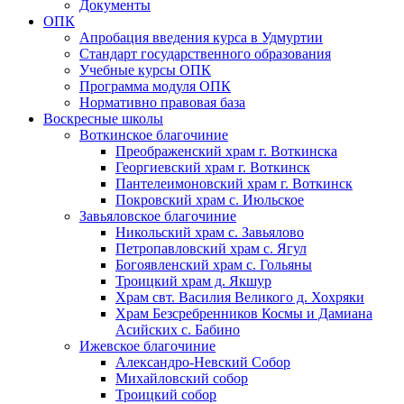
Документы
ОПК
Апробация введения курса в Удмуртии
Стандарт государственного образования
Учебные курсы ОПК
Программа модуля ОПК
Нормативно правовая база
Воскресные школы
Воткинское благочиние
Преображенский храм г. Воткинска
Георгиевский храм г. Воткинск
Пантелеимоновский храм г. Воткинск
Покровский храм с. Июльское
Завьяловское благочиние
Никольский храм с. Завьялово
Петропавловский храм с. Ягул
Богоявленский храм с. Гольяны
Троицкий храм д. Якшур
Храм свт. Василия Великого д. Хохряки
Храм Безсребренников Космы и Дамиана
Асийских с. Бабино
Ижевское благочиние
Александро-Невский Собор
Михайловский собор
Троицкий собор