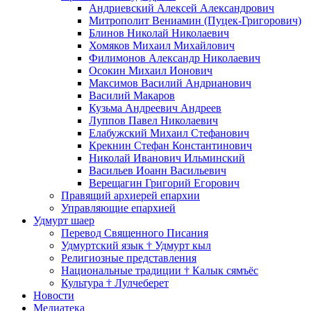
Андриевский Алексей Александрович
Митрополит Вениамин (Пуцек-Григорович)
Блинов Николай Николаевич
Хомяков Михаил Михайлович
Филимонов Александр Николаевич
Осокин Михаил Ионович
Максимов Василий Андрианович
Василий Макаров
Кузьма Андреевич Андреев
Луппов Павел Николаевич
Елабужский Михаил Стефанович
Крекнин Стефан Константинович
Николай Иванович Ильминский
Васильев Иоанн Васильевич
Верещагин Григорий Егорович
Правящий архиерей епархии
Управляющие епархией
Удмурт шаер
Перевод Священного Писания
Удмуртский язык † Удмурт кыл
Религиозные представления
Национальные традиции † Калык сямъёс
Культура † Лулчеберет
Новости
Медиатека