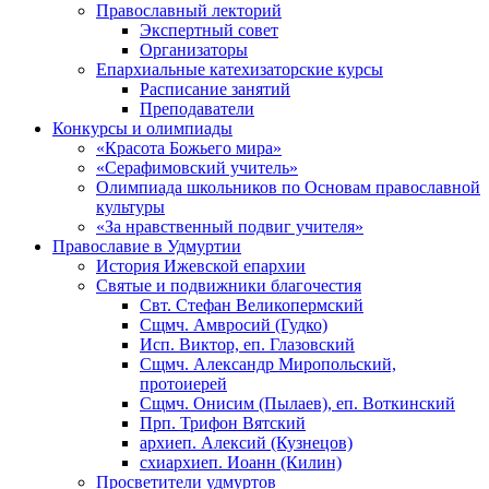
Православный лекторий
Экспертный совет
Организаторы
Епархиальные катехизаторские курсы
Расписание занятий
Преподаватели
Конкурсы и олимпиады
«Красота Божьего мира»
«Серафимовский учитель»
Олимпиада школьников по Основам православной
культуры
«За нравственный подвиг учителя»
Православие в Удмуртии
История Ижевской епархии
Святые и подвижники благочестия
Свт. Стефан Великопермский
Сщмч. Амвросий (Гудко)
Исп. Виктор, еп. Глазовский
Сщмч. Александр Миропольский,
протоиерей
Сщмч. Онисим (Пылаев), еп. Воткинский
Прп. Трифон Вятский
архиеп. Алексий (Кузнецов)
схиархиеп. Иоанн (Килин)
Просветители удмуртов