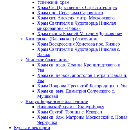
Успенский храм
Храм Св. Царственных Страстотерпцев
Храм прп. Серафима Саровского
Храм свт. Алексия, митр. Московского
Храм Святителя и Чудотворца Николая
микрорайона «Горка»
Храм иконы Божией Матери «Державная»
Кизнерское (Вавожское) благочиние
Храм Воскресения Христова пос. Кизнер
Храм Святителя и Чудотворца Николая с.
Вавож
Увинское благочиние
Храм св. прав. Иоанна Кронштадтского п.
Ува
Храм св. первов. апостолов Петра и Павла п.
Ува
Храм Покрова Пресвятой Богородицы п. Ува
Храм св. вмч. Димитрия Солунского с.
Мушковай
Якшур-Бодьинское благочиние
Никольский храм с. Якшур-Бодья
Храм Святой Троицы с. Кекоран
Храм св. блж. Матроны Московской с. Новая
Чернушка
Курсы и лектории