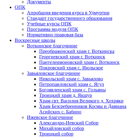
Документы
ОПК
Апробация введения курса в Удмуртии
Стандарт государственного образования
Учебные курсы ОПК
Программа модуля ОПК
Нормативно правовая база
Воскресные школы
Воткинское благочиние
Преображенский храм г. Воткинска
Георгиевский храм г. Воткинск
Пантелеимоновский храм г. Воткинск
Покровский храм с. Июльское
Завьяловское благочиние
Никольский храм с. Завьялово
Петропавловский храм с. Ягул
Богоявленский храм с. Гольяны
Троицкий храм д. Якшур
Храм свт. Василия Великого д. Хохряки
Храм Безсребренников Космы и Дамиана
Асийских с. Бабино
Ижевское благочиние
Александро-Невский Собор
Михайловский собор
Троицкий собор