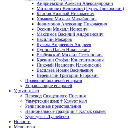
Андриевский Алексей Александрович
Митрополит Вениамин (Пуцек-Григорович)
Блинов Николай Николаевич
Хомяков Михаил Михайлович
Филимонов Александр Николаевич
Осокин Михаил Ионович
Максимов Василий Андрианович
Василий Макаров
Кузьма Андреевич Андреев
Луппов Павел Николаевич
Елабужский Михаил Стефанович
Крекнин Стефан Константинович
Николай Иванович Ильминский
Васильев Иоанн Васильевич
Верещагин Григорий Егорович
Правящий архиерей епархии
Управляющие епархией
Удмурт шаер
Перевод Священного Писания
Удмуртский язык † Удмурт кыл
Религиозные представления
Национальные традиции † Калык сямъёс
Культура † Лулчеберет
Новости
Медиатека