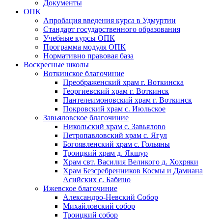
Документы
ОПК
Апробация введения курса в Удмуртии
Стандарт государственного образования
Учебные курсы ОПК
Программа модуля ОПК
Нормативно правовая база
Воскресные школы
Воткинское благочиние
Преображенский храм г. Воткинска
Георгиевский храм г. Воткинск
Пантелеимоновский храм г. Воткинск
Покровский храм с. Июльское
Завьяловское благочиние
Никольский храм с. Завьялово
Петропавловский храм с. Ягул
Богоявленский храм с. Гольяны
Троицкий храм д. Якшур
Храм свт. Василия Великого д. Хохряки
Храм Безсребренников Космы и Дамиана
Асийских с. Бабино
Ижевское благочиние
Александро-Невский Собор
Михайловский собор
Троицкий собор