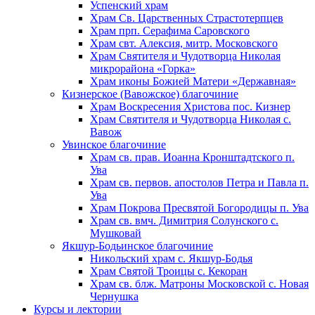
Успенский храм
Храм Св. Царственных Страстотерпцев
Храм прп. Серафима Саровского
Храм свт. Алексия, митр. Московского
Храм Святителя и Чудотворца Николая
микрорайона «Горка»
Храм иконы Божией Матери «Державная»
Кизнерское (Вавожское) благочиние
Храм Воскресения Христова пос. Кизнер
Храм Святителя и Чудотворца Николая с.
Вавож
Увинское благочиние
Храм св. прав. Иоанна Кронштадтского п.
Ува
Храм св. первов. апостолов Петра и Павла п.
Ува
Храм Покрова Пресвятой Богородицы п. Ува
Храм св. вмч. Димитрия Солунского с.
Мушковай
Якшур-Бодьинское благочиние
Никольский храм с. Якшур-Бодья
Храм Святой Троицы с. Кекоран
Храм св. блж. Матроны Московской с. Новая
Чернушка
Курсы и лектории