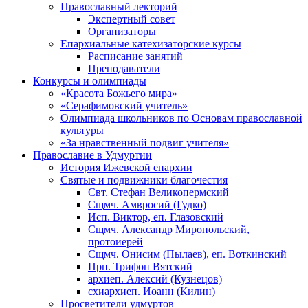
Православный лекторий
Экспертный совет
Организаторы
Епархиальные катехизаторские курсы
Расписание занятий
Преподаватели
Конкурсы и олимпиады
«Красота Божьего мира»
«Серафимовский учитель»
Олимпиада школьников по Основам православной
культуры
«За нравственный подвиг учителя»
Православие в Удмуртии
История Ижевской епархии
Святые и подвижники благочестия
Свт. Стефан Великопермский
Сщмч. Амвросий (Гудко)
Исп. Виктор, еп. Глазовский
Сщмч. Александр Миропольский,
протоиерей
Сщмч. Онисим (Пылаев), еп. Воткинский
Прп. Трифон Вятский
архиеп. Алексий (Кузнецов)
схиархиеп. Иоанн (Килин)
Просветители удмуртов