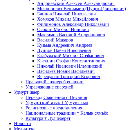
Андриевский Алексей Александрович
Митрополит Вениамин (Пуцек-Григорович)
Блинов Николай Николаевич
Хомяков Михаил Михайлович
Филимонов Александр Николаевич
Осокин Михаил Ионович
Максимов Василий Андрианович
Василий Макаров
Кузьма Андреевич Андреев
Луппов Павел Николаевич
Елабужский Михаил Стефанович
Крекнин Стефан Константинович
Николай Иванович Ильминский
Васильев Иоанн Васильевич
Верещагин Григорий Егорович
Правящий архиерей епархии
Управляющие епархией
Удмурт шаер
Перевод Священного Писания
Удмуртский язык † Удмурт кыл
Религиозные представления
Национальные традиции † Калык сямъёс
Культура † Лулчеберет
Новости
Медиатека