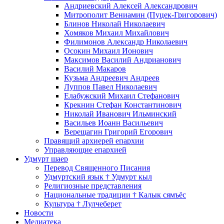
Андриевский Алексей Александрович
Митрополит Вениамин (Пуцек-Григорович)
Блинов Николай Николаевич
Хомяков Михаил Михайлович
Филимонов Александр Николаевич
Осокин Михаил Ионович
Максимов Василий Андрианович
Василий Макаров
Кузьма Андреевич Андреев
Луппов Павел Николаевич
Елабужский Михаил Стефанович
Крекнин Стефан Константинович
Николай Иванович Ильминский
Васильев Иоанн Васильевич
Верещагин Григорий Егорович
Правящий архиерей епархии
Управляющие епархией
Удмурт шаер
Перевод Священного Писания
Удмуртский язык † Удмурт кыл
Религиозные представления
Национальные традиции † Калык сямъёс
Культура † Лулчеберет
Новости
Медиатека