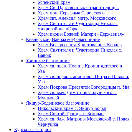
Успенский храм
Храм Св. Царственных Страстотерпцев
Храм прп. Серафима Саровского
Храм свт. Алексия, митр. Московского
Храм Святителя и Чудотворца Николая
микрорайона «Горка»
Храм иконы Божией Матери «Державная»
Кизнерское (Вавожское) благочиние
Храм Воскресения Христова пос. Кизнер
Храм Святителя и Чудотворца Николая с.
Вавож
Увинское благочиние
Храм св. прав. Иоанна Кронштадтского п.
Ува
Храм св. первов. апостолов Петра и Павла п.
Ува
Храм Покрова Пресвятой Богородицы п. Ува
Храм св. вмч. Димитрия Солунского с.
Мушковай
Якшур-Бодьинское благочиние
Никольский храм с. Якшур-Бодья
Храм Святой Троицы с. Кекоран
Храм св. блж. Матроны Московской с. Новая
Чернушка
Курсы и лектории