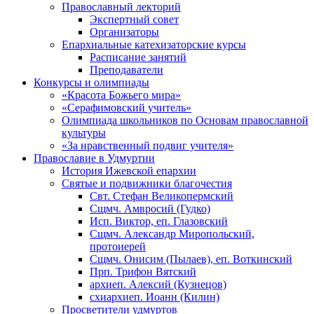
Православный лекторий
Экспертный совет
Организаторы
Епархиальные катехизаторские курсы
Расписание занятий
Преподаватели
Конкурсы и олимпиады
«Красота Божьего мира»
«Серафимовский учитель»
Олимпиада школьников по Основам православной
культуры
«За нравственный подвиг учителя»
Православие в Удмуртии
История Ижевской епархии
Святые и подвижники благочестия
Свт. Стефан Великопермский
Сщмч. Амвросий (Гудко)
Исп. Виктор, еп. Глазовский
Сщмч. Александр Миропольский,
протоиерей
Сщмч. Онисим (Пылаев), еп. Воткинский
Прп. Трифон Вятский
архиеп. Алексий (Кузнецов)
схиархиеп. Иоанн (Килин)
Просветители удмуртов