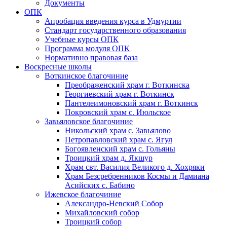
Документы
ОПК
Апробация введения курса в Удмуртии
Стандарт государственного образования
Учебные курсы ОПК
Программа модуля ОПК
Нормативно правовая база
Воскресные школы
Воткинское благочиние
Преображенский храм г. Воткинска
Георгиевский храм г. Воткинск
Пантелеимоновский храм г. Воткинск
Покровский храм с. Июльское
Завьяловское благочиние
Никольский храм с. Завьялово
Петропавловский храм с. Ягул
Богоявленский храм с. Гольяны
Троицкий храм д. Якшур
Храм свт. Василия Великого д. Хохряки
Храм Безсребренников Космы и Дамиана
Асийских с. Бабино
Ижевское благочиние
Александро-Невский Собор
Михайловский собор
Троицкий собор